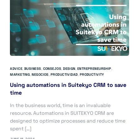
ADVICE
,
BUSINESS
,
CONSEJOS
,
DESIGN
,
ENTREPRENEURSHIP
,
MARKETING
,
NEGOCIOS
,
PRODUCTIVIDAD
,
PRODUCTIVITY
Using automations in Suitekyo CRM to save
time
In the business world, time is an invaluable
resource. Automations in SUITEKYO CRM are
designed to optimize processes and reduce time
spent […]