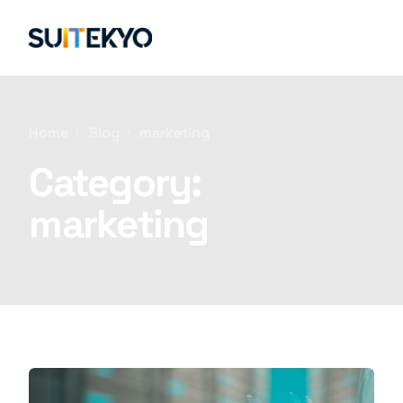
Regístrate Ahora
Home
Blog
marketing
Category:
marketing